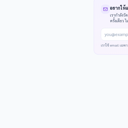
อยากให้แ
เรากำลังวั
ครั้งเดียว ไ
you@example
เราใช้ email เฉพาะเ