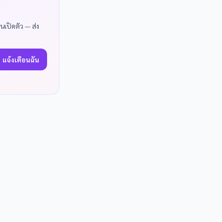
นเปิดตัว — ส่ง
แจ้งเตือนฉัน