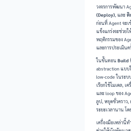
วงจรการพัฒนา Age
(Deploy)
, และ
ต
ก่อนที่ Agent จะเ
แข็งแกร่งจะช่วยใ
พฤติกรรมของ Agen
และการประเมินครั
ในขั้นตอน
Build
ท
abstraction แบบใ
low-code ในระบบน
เรียกใช้โมเดล, เคร
และ loop ของ Age
ลูป, หยุดชั่วครา
ระยะเวลานาน โดยร
เครื่องมือเหล่านี
ช่วยให้นักพัฒนาสา