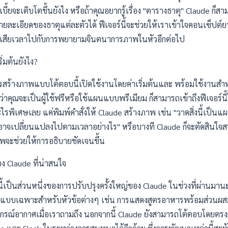
กเบี้ยจะเติบโตขึ้นยังไง หรือถ้าคุณอยากรู้เรื่อง "ตารางธาตุ" Claude ก็
รายละเอียดของธาตุแต่ละตัวได้ ฟีเจอร์นี้จะช่วยให้เราเข้าใจคอนเซ็ปต์ย
ม่ต้องเสียเวลาไปกับการพยายามจินตนาการภาพในหัวอีกต่อไป
ิ่มต้นยังไง?
การสร้างภาพแบบโต้ตอบนี้เปิดใช้งานโดยค่าเริ่มต้นและ
พร้อมใช้งานสำหร
่าคุณจะเป็นผู้ใช้ฟรีหรือใช้แผนแบบพรีเมียม ก็สามารถเข้าถึงฟีเจอร์นี้ไ
อะไรพิเศษเลย แค่พิมพ์คำสั่งให้ Claude สร้างภาพ เช่น "วาดสิ่งนี้เป็น
ี้อาจเปลี่ยนแปลงไปตามเวลาอย่างไร" หรือบางที Claude ก็จะตัดสินใจส
าพจะช่วยให้การอธิบายชัดเจนขึ้น
ง Claude ที่น่าสนใจ
้เป็นส่วนหนึ่งของการปรับปรุงครั้งใหญ่ของ Claude ในช่วงที่ผ่านมานะ
้รูปแบบเฉพาะสำหรับหัวข้อต่างๆ เช่น การแสดงสูตรอาหารพร้อมส่วนผ
ณ์อากาศเมื่อเราถามถึง นอกจากนี้ Claude ยังสามารถโต้ตอบโดยตรง